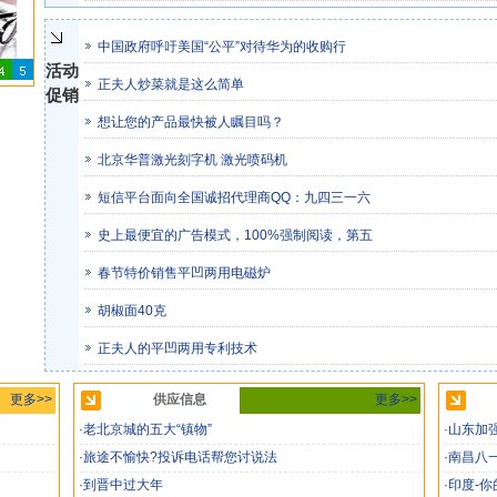
中国政府呼吁美国“公平”对待华为的收购行
活动
正夫人炒菜就是这么简单
促销
想让您的产品最快被人瞩目吗？
北京华普激光刻字机 激光喷码机
短信平台面向全国诚招代理商QQ：九四三一六
史上最便宜的广告模式，100%强制阅读，第五
春节特价销售平凹两用电磁炉
胡椒面40克
正夫人的平凹两用专利技术
更多>>
供应信息
更多>>
·老北京城的五大“镇物”
·山东加
·旅途不愉快?投诉电话帮您讨说法
·南昌八
·到晋中过大年
·印度-