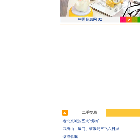
中国信息网 02
二手交易
·老北京城的五大“镇物”
·武夷山、厦门、鼓浪屿三飞六日游
·临潼歌谣