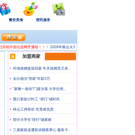
餐饮美食
便民服务
庆祝中国信息网开通啦！！！
2009年春运火车时刻表
加盟商家
外地保姆提前回家 年关保姆荒又杀...
女白领当“管家”年薪3万
"家教一条街"门庭冷落 大学生悄...
预订家政计时工 “拼订”成时尚
钟点工摔骨折 究竟谁负责
部分大学生“转行”做家政
三鼎家政连遭投诉顾客寒心 服务卡...